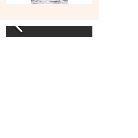
Libros publicados:
“Apariciones”, (Hueders, 2025)
“ Niña”, (FCE, 2025)