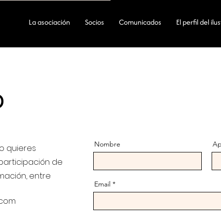
La asociación
Socios
Comunicados
El perfil del il
o
Nombre
Ap
 o quieres
participación de
mación, entre
Email
.com