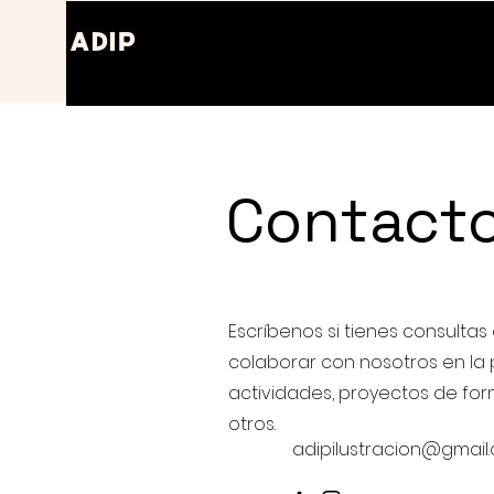
ADIP
Contact
Escríbenos si tienes consultas
colaborar con nosotros en la 
actividades, proyectos de for
otros.
adipilustracion@gmail