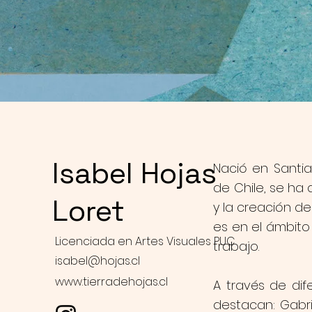
Isabel Hojas
Nació en Santia
de Chile, se ha d
Loret
y la creación d
es en el ámbito 
Licenciada en Artes Visuales PUC
trabajo.
isabel@hojas.cl
www.tierradehojas.cl
A través de dif
destacan: Gabri